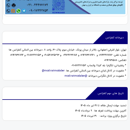
دبیرخانه کنفرانس
تهران: بلوار اشرفی اصفهانی، بالاتر از میدان پونک. خیابان سوم، پلاک 30، واحد 8. دبیرخانه بین المللی کنفرانس ها
شماره تلفن: 02144477172 و 021461328940 و 09924232816 و 09054835293 و 09017242753 و 02146132894
تلفکس: 02146131588
* پشتیبانی: تلگرام/ بله /ایتا/ واتساپ: 09017242753
* عضویت در کانال ایتای دبیرخانه بین المللی کنفرانس ها:
modiratmodaber@
* عضويت در كانال تلگرامی دبیرخانه:
@modiratmodaber
تاریخ های مهم کنفرانس
تمدید مهلت ارسال مقاله: تا 31 تیر ماه 1405
آخرین مهلت پرداخت تعرفه ها: 9 مردادماه 1405
تاریخ برگزاری ویژه برنامه : 31 تیرماه 1405