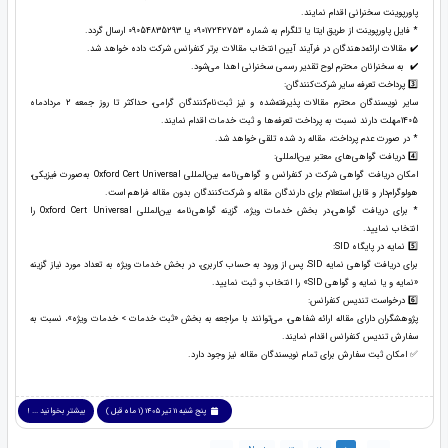
پاورپوینت سخنرانی اقدام نمایند.
* فایل پاورپوینت از طریق ایتا یا تلگرام به شماره ۰۹۰۱۷۲۴۲۷۵۳ یا 09054835293 ارسال گردد.
✔️ مقالات ارائه‌دهندگان در فرآیند آیین انتخاب مقالات برتر کنفرانس شرکت داده خواهد شد.
✔️ به سخنرانان محترم لوح تقدیر رسمی سخنرانی اهدا می‌شود.
3️⃣ پرداخت تعرفه سایر شرکت‌کنندگان:
سایر نویسندگان محترم مقالات پذیرفته‌شده و نیز ثبت‌نام‌کنندگان گرامی، حداکثر تا روز جمعه 2 مردادماه
1405مهلت دارند نسبت به پرداخت تعرفه‌ها و ثبت خدمات اقدام نمایند.
* در صورت عدم پرداخت، مقاله رد شده تلقی خواهد شد.
4️⃣ دریافت گواهی‌های معتبر بین‌المللی:
امکان دریافت گواهی شرکت در کنفرانس و گواهی‌نامه بین‌المللی Oxford Cert Universal به‌صورت فیزیکی،
هولوگرام‌دار و قابل استعلام برای دارندگان مقاله و شرکت‌کنندگان بدون مقاله فراهم است.
* برای دریافت گواهی،در بخش خدمات ویژه، گزینه گواهی‌نامه بین‌المللی Oxford Cert Universal را
انتخاب نمایید.
5️⃣ نمایه در پایگاه SID:
برای دریافت گواهی نمایه SID، پس از ورود به حساب کاربری، در بخش خدمات ویژه به تعداد مورد نیاز گزینه
«نمایه و یا نمایه و گواهی SID» را انتخاب و ثبت نمایید.
6️⃣ درخواست تندیس کنفرانس:
پژوهشگران دارای مقاله ارائه شفاهی، می‌توانند با مراجعه به بخش «ثبت خدمات > خدمات ویژه»، نسبت به
سفارش تندیس کنفرانس اقدام نمایند.
✅ امکان ثبت سفارش برای تمام نویسندگان مقاله نیز وجود دارد.
پنج شنبه 11 تیر 1405 (1 ماه قبل )
بیشتر بخوانید ... !