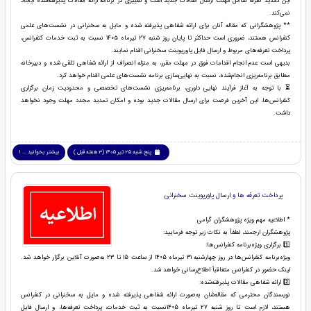
این تمدید صرفاً شامل مهلت ارسال مقالات جدید است و تغییری در برنامه ارائه مقالات پذیرفته‌شده ایجاد
نمی‌کند.
** پژوهشگرانی که مقاله آنان برای ارائه شفاهی پذیرفته شده و مایل به سخنرانی در نشست‌های علمی
کنفرانس هستند، ضروری است حداکثر تا پایان روز شنبه ۲۷ تیرماه ۱۴۰۵ نسبت به ثبت خدمات کنفرانس،
پرداخت تعرفه‌های مربوط و ارسال فایل پاورپوینت سخنرانی اقدام نمایند.
بدیهی است عدم انجام اقدامات فوق در مهلت مقرر، به منزله انصراف از ارائه شفاهی تلقی شده و دبیرخانه
مطابق برنامه‌ریزی انجام‌شده، نسبت به نهایی‌سازی برنامه نشست‌های علمی اقدام خواهد کرد.
⏳ با توجه به آغاز فرآیند نهایی داوری، برنامه‌ریزی نشست‌های تخصصی و محدودیت زمان برگزاری
کنفرانس‌ها، این آخرین فرصت برای ارسال مقالات جدید بوده و امکان تمدید مجدد مهلت وجود نخواهد
داشت.
پنج شنبه 25 تیر 1405 (3 هفته قبل )
بیشتر بخوانید ... !
پرداخت تعرفه ها و ارسال پاورپوینت سخنرانی
* اطلاعیه مهم ویژه پژوهشگران گرامی
پژوهشگران ارجمند، لطفاً به نکات زیر توجه فرمایید:
1️⃣ برگزاری ویژه‌برنامه کنفرانس‌ها:
ویژه‌برنامه کنفرانس‌ها در روز چهارشنبه 31 تیرماه 1405 از ساعت 15 تا 23 به‌صورت آنلاین برگزار خواهد شد.
لینک حضور در کنفرانس متعاقباً اطلاع‌رسانی خواهد شد.
2️⃣ ارائه شفاهی مقالات پذیرفته‌شده:
نویسندگان محترمی که مقاله‌شان به‌صورت ارائه شفاهی پذیرفته شده و مایل به سخنرانی در کنفرانس
هستند، لازم است تا روز شنبه 27 تیرماه 1405نسبت به ثبت خدمات، پرداخت تعرفه‌ها، و ارسال فایل