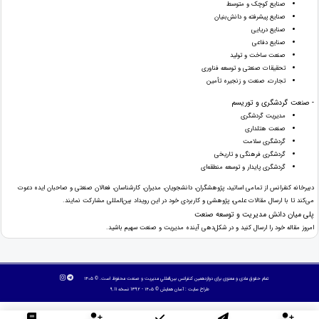
صنایع کوچک و متوسط
صنایع پیشرفته و دانش‌بنیان
صنایع دریایی
صنایع دفاعی
صنعت ساخت و تولید
تحقیقات صنعتی و توسعه فناوری
تجارت، صنعت و زنجیره تأمین
- صنعت گردشگری و توریسم
مدیریت گردشگری
صنعت هتلداری
گردشگری سلامت
گردشگری فرهنگی و تاریخی
گردشگری پایدار و توسعه منطقه‌ای
دبیرخانه کنفرانس از تمامی اساتید، پژوهشگران، دانشجویان، مدیران، کارشناسان، فعالان صنعتی و صاحبان ایده دعوت
می‌کند تا با ارسال مقالات علمی، پژوهشی و کاربردی خود در این رویداد بین‌المللی مشارکت نمایند.
پلی میان دانش مدیریت و توسعه صنعت
امروز مقاله خود را ارسال کنید و در شکل‌دهی آینده مدیریت و صنعت سهیم باشید.
تمام حقوق مادی و معنوی برای دوازدهمین كنفرانس بين‌المللي مديريت و صنعت محفوظ است. © ۱۴۰۵
طراح سایت :
آسان همایش
© ۱۴۰۵ - 1392 نسخه 9.11