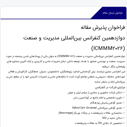
فراخوان ارسال مقاله
فراخوان پذیرش مقاله
دوازدهمین کنفرانس بین‌المللی مدیریت و صنعت
(ICMMM2026)
دوازدهمین کنفرانس بین‌المللی مدیریت و صنعت (ICMMM2026) به عنوان یکی از رویدادهای علمی برجسته در حوزه
مدیریت، صنعت و مهندسی صنایع، با هدف توسعه دانش، تبادل تجربیات علمی و کاربردی، و ارائه آخرین دستاوردهای
پژوهشی برگزار می‌شود.
این کنفرانس بستری ارزشمند برای گردهمایی اساتید، پژوهشگران، دانشجویان، مدیران، صنعتگران، کارآفرینان و فعالان
حوزه‌های مختلف مدیریتی و صنعتی فراهم آورده است تا یافته‌های علمی و تجربیات کاربردی خود را در سطح ملی و
بین‌المللی ارائه و منتشر نمایند.
مزایای شرکت در کنفرانس
✅ امکان شرکت حضوری و مجازی از سراسر ایران و جهان
✅ داوری تخصصی و اعلام نتایج در کوتاه‌ترین زمان
✅ صدور گواهی پذیرش زودهنگام
✅ صدور گواهی بین‌المللی Oxford Cert Universal
✅ نمایه‌سازی مقالات پذیرفته‌شده در پایگاه نورمگز (Noormags)
✅ امکان نمایه در SID
✅ تخصیص کد یکتای COI به مقالات پذیرفته‌شده