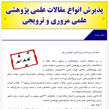
‹
›
اخبار سایت
اطلاعیه دبیرخانه بین المللی کنفرانس ها
در پی استقبال گسترده پژوهشگران و وصول ده‌ها مقاله از
دانشگاه‌ها، مراکز علمی و پژوهشی کشور و همچنین درخواست‌های
مکرر پژوهشگران، اعضای هیأت علمی، دانشجویان، فرهنگیان و
صاحب‌نظران علمی برای بهره‌مندی از فرصت بیشتر، دبیرخانه بین‌المللی کنفرانس‌ها آخرین مهلت ارسال
مقاله به کنفرانس‌های ملی و بین‌المللی تیرماه را تمدید کرد.
با توجه به اینکه فرآیند پذیرش و داوری مقالات به‌صورت مستمر (آبشاری) انجام می‌شود**، مقالات ارسالی
پس از ثبت، در کوتاه‌ترین زمان ممکن وارد فرآیند داوری تخصصی شده و نتیجه بررسی در اسرع وقت به
نویسندگان محترم اعلام خواهد شد.
اگر تاکنون فرصت نهایی‌سازی یا ارسال مقاله خود را نداشته‌اید، **اکنون بهترین و آخرین فرصت برای حضور
در این رویدادهای معتبر علمی و ارائه دستاوردهای پژوهشی شماست.
* توجه مهم