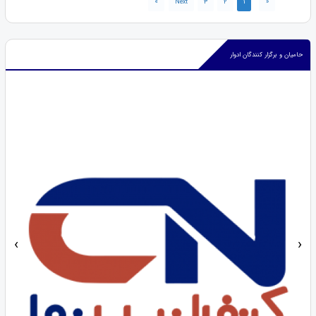
»
Next
3
2
1
«
حامیان و برگزار کنندگان ادوار
‹
›