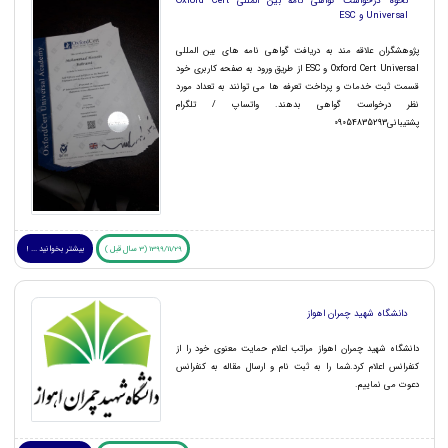
نحوه درخواست گواهی نامه بین المللی Oxford Cert
Universal و ESC
پژوهشگران علاقه مند به دریافت گواهی نامه های بین المللی
Oxford Cert Universal و ESC از طریق ورود به صفحه کاربری خود
قسمت ثبت خدمات و پرداخت تعرفه ها می توانند به تعداد مورد
نظر درخواست گواهی بدهند. واتساپ / تلگرام
پشتیبانی09054835293
1399/11/29 (3 سال قبل )
بیشتر بخوانید ... !
دانشگاه شهید چمران اهواز
دانشگاه شهید چمران اهواز مراتب اعلام حمایت معنوی خود را از
کنفرانس اعلام کرد.شما را به ثبت نام و ارسال مقاله به کنفرانس
دعوت می نماییم.