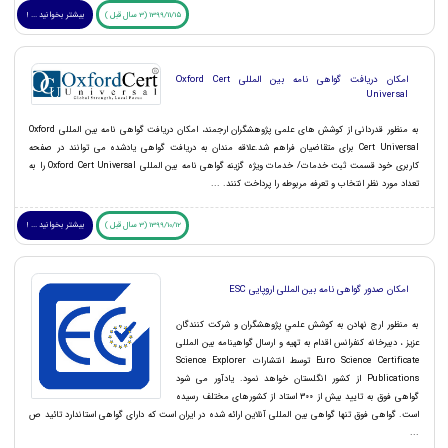
1399/11/15 (3 سال قبل )
بیشتر بخوانید ... !
امکان دریافت گواهی نامه بین المللی Oxford Cert
Universal
به منظور قدردانی از کوشش های علمی پژوهشگران ارجمند، امکان دریافت گواهی نامه بین المللی Oxford
Cert Universal برای متقاضیان فراهم شد.علاقه مندان به دریافت گواهی یادشده می توانند در صفحه
کاربری خود قسمت ثبت خدمات/ خدمات ویژه گزینه گواهی نامه بین المللی Oxford Cert Universal را به
تعداد مورد نظر انتخاب و تعرفه مربوطه را پرداخت کنند. ...
1399/10/12 (3 سال قبل )
بیشتر بخوانید ... !
امکان صدور گواهی نامه بین المللی اروپایی ESC
به منظور ارج نهادن به كوشش علمي پژوهشگران و شرکت کنندگان
عزیز ، دبیرخانه کنفرانس اقدام به تهیه و ارسال گواهینامه بین المللی
Euro Science Certificate توسط انتشارات Science Explorer
Publications از کشور انگلستان خواهد نمود. یادآور می شود
گواهی فوق به تایید بیش از 300 استاد از کشورهای مختلف رسیده
است. گواهی فوق تنها گواهی بین المللی آنلاین ارائه شده در ایران است که دارای گواهی استاندارد تائید ص
...