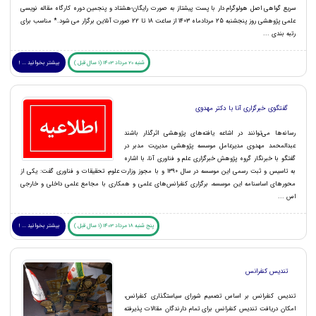
سریع گواهی اصل هولوگرام دار با پست پیشتاز به صورت رایگان-هشتاد و پنجمین دوره کارگاه مقاله نویسی
علمی پژوهشی روز پنجشنبه 25 مردادماه 1403 از ساعت 18 تا 22 صورت آنلاین برگزار می شود.* مناسب برای
رتبه بندی ...
شنبه 20 مرداد 1403 (1 سال قبل )
بیشتر بخوانید ... !
گفتگوی خبرگزاری آنا با دکتر مهدوی
رسانه‌ها می‌توانند در اشاعه یافته‌های پژوهشی اثرگذار باشند
عبدالمحمد مهدوی مدیرعامل موسسه پژوهشی مدیریت مدبر در
گفتگو با خبرنگار گروه پژوهش خبرگزاری علم و فناوری آنا، با اشاره
به تاسیس و ثبت رسمی این موسسه در سال ۱۳۹۰ و با مجوز وزارت علوم، تحقیقات و فناوری گفت: یکی از
محور‌های اساسنامه این موسسه، برگزاری کنفرانس‌های علمی و همکاری با مجامع علمی داخلی و خارجی
اس ...
پنج شنبه 18 مرداد 1403 (1 سال قبل )
بیشتر بخوانید ... !
تندیس کنفرانس
تندیس کنفرانس بر اساس تصمیم شورای سیاستگذاری کنفرانس،
امکان دریافت تندیس کنفرانس برای تمام دارندگان مقالات پذیرفته