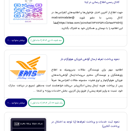
کانال رسمی اطلاع رسانی در ایتا
جهت اطلاع از آخرین اخبار، فراخوان‌ها و اطلاعیه‌های کنفرانس‌ها، در
کانال رسمی ما عضو شوید: modiratmodaber@
(https://eitaa.com/joinchat/1747845480Cc6aa647d2b)لطفاً
این اطلاعیه را با دوستان و همکاران خود به اشتراک بگذارید.
سه شنبه 30 دی 1404 (6 ماه قبل )
بیشتر بخوانید ... !
نحوه پرداخت تعرفه ارسال گواهی فیزیکی هولوگرام دار
اطلاعیه مهم برای نویسندگان مقالات بدین‌وسیله به اطلاع
پژوهشگران و نویسندگان محترم می‌رساند:ارسال گواهی‌نامه‌های
فیزیکی هولوگرام‌دار و لوح فشرده مجموعه مقالات کنفرانس‌ها صرفاً
پس از پرداخت هزینه ارسال پستی امکان‌پذیر می‌باشد.خواهشمند است به‌منظور تسریع در دریافت مدارک
خود، نسبت به واریز تعرفه پستی از طریق پنل کاربری، بخش «خدمات ویژه» و انتخا ...
یک شنبه 23 آذر 1404 (7 ماه قبل )
بیشتر بخوانید ... !
نحوه ثبت خدمات و پرداخت تعرفه‌ها (با توجه به اختلال در
پرداخت آنلاین)