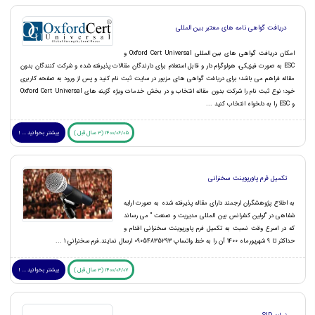
دریافت گواهی نامه های معتبر بین المللی
امکان دریافت گواهی های بین المللی Oxford Cert Universal و
ESC به صورت فیزیکی، هولوگرام دار و قابل استعلام برای دارندگان مقالات پذیرفته شده و شرکت کنندگان بدون
مقاله فراهم می باشد؛ برای دریافت گواهی های مزبور در سایت ثبت نام کنید و پس از ورود به صفحه کاربری
خود؛ نوع ثبت نام را شرکت بدون مقاله انتخاب و در بخش خدمات ویژه گزینه های Oxford Cert Universal
و ESC را به دلخواه انتخاب کنید ...
1400/06/05 (3 سال قبل )
بیشتر بخوانید ... !
تکمیل فرم پاورپوینت سخنرانی
به اطلاع پژوهشگران ارجمند دارای مقاله پذیرفته شده به صورت ارایه
شفاهی در "اولین کنفرانس بین المللی مديريت و صنعت " می رساند
که در اسرع وقت نسبت به تکمیل فرم پاورپوینت سخنرانی اقدام و
حداکثر تا 9 شهریورماه 1400 آن را به خط واتساپ 09054835293 ارسال نمایند.فرم سخنراني 1 ...
1400/06/07 (3 سال قبل )
بیشتر بخوانید ... !