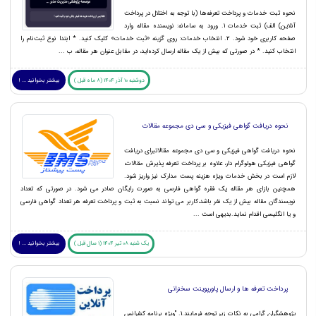
نحوه ثبت خدمات و پرداخت تعرفه‌ها (با توجه به اختلال در پرداخت
آنلاین) الف) ثبت خدمات 1. ورود به سامانه: نویسنده مقاله وارد
صفحه کاربری خود شود. 2. انتخاب خدمات: روی گزینه «ثبت خدمات» کلیک کنید. * ابتدا نوع ثبت‌نام را
انتخاب کنید. * در صورتی که بیش از یک مقاله ارسال کرده‌اید، در مقابل عنوان هر مقاله، ب ...
دوشنبه 10 آذر 1404 (8 ماه قبل )
بیشتر بخوانید ... !
نحوه دریافت گواهی فیزیکی و سی دی مجموعه مقالات
نحوه دریافت گواهی فیزیکی و سی دی مجموعه مقالاتبرای دریافت
گواهی فیزیکی هولوگرام دار، علاوه بر پرداخت تعرفه پذیرش مقالات،
لازم است در بخش خدمات ویژه هزینه پست مدارک نیز واریز شود.
همچنین بازای هر مقاله یک فقره گواهی فارسی به صورت رایگان صادر می شود. در صورتی که تعداد
نویسندگان مقاله بیش از یک نفر باشد،کاربر می تواند نسبت به ثبت و پرداخت تعرفه هر تعداد گواهی فارسی
و یا انگلیسی اقدام نماید.بدیهی است ...
یک شنبه 08 تیر 1404 (1 سال قبل )
بیشتر بخوانید ... !
پرداخت تعرفه ها و ارسال پاورپوینت سخنرانی
پژوهشگران گرامی به نکات زیر توجه فرمایند.1. "ویژه برنامه کنفرانس