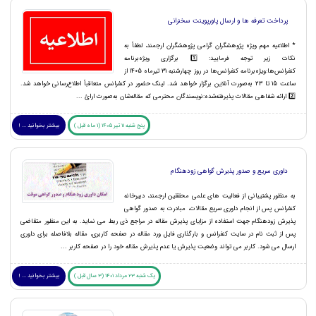
پرداخت تعرفه ها و ارسال پاورپوینت سخنرانی
* اطلاعیه مهم ویژه پژوهشگران گرامی پژوهشگران ارجمند، لطفاً به
نکات زیر توجه فرمایید: 1️⃣ برگزاری ویژه‌برنامه
کنفرانس‌ها:ویژه‌برنامه کنفرانس‌ها در روز چهارشنبه 31 تیرماه 1405 از
ساعت 15 تا 23 به‌صورت آنلاین برگزار خواهد شد. لینک حضور در کنفرانس متعاقباً اطلاع‌رسانی خواهد شد.
2️⃣ ارائه شفاهی مقالات پذیرفته‌شده:نویسندگان محترمی که مقاله‌شان به‌صورت ارائ ...
پنج شنبه 11 تیر 1405 (1 ماه قبل )
بیشتر بخوانید ... !
داوری سریع و صدور پذیرش گواهی زودهنگام
به منظور پشتیبانی از فعالیت های علمی محققین ارجمند، دبیرخانه
کنفرانس پس از انجام داوری سریع مقالات، مبادرت به صدور گواهی
پذیرش زودهنگام جهت استفاده از مزایای پذیرش مقاله در مراجع ذی ربط می نماید. به این منظور متقاضی
پس از ثبت نام در سایت کنفرانس و بارگذاری فایل ورد مقاله در صفحه کاربری، مقاله بلافاصله برای داوری
ارسال می شود. کاربر می تواند وضعیت پذیرش یا عدم پذیرش مقاله خود را در صفحه کاربر ...
یک شنبه 23 مرداد 1401 (3 سال قبل )
بیشتر بخوانید ... !