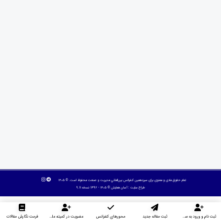
تمام حقوق مادی و معنوی برای سیزدهمین كنفرانس بين‌المللي مديريت و صنعت محفوظ است. © ۱۴۰۵
طراح سایت :
آسان همایش
© ۱۴۰۵ - 1392 نسخه 9.11
ثبت نام و ورود به سایت
ثبت مقاله جدید
محورهای کنفرانس
عضویت در کمیته علمی داوران
فرمت نگارش مقالات