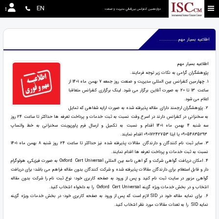
EN
دوازدهمین كنفرانس بين‌المللي مديريت و صنعت
اطلاعیه بسیار مهم.............
اطلاعیه بسیار مهم
پژوهشگران گرامی به نکات زیر توجه فرمایند.
1. چهارمین كنفرانس بین المللی مديريت و صنعت روز جمعه 7 بهمن ماه 1401 از
ساعت 13 تا 20 به صورت آنلاین برگزار می شود. لینک برگزاری کنفرانس متعاقبا
اعلام می شود.
2. پژوهشگران ارجمند دارای مقاله پذیرفته شده به صورت ارایه شفاهی که تمایل
به سخنرانی در کنفرانس دارند در اسرع وقت نسبت به ثبت خدمات و پرداخت تعرفه ها حداکثر تا ساعت 24 روز
سه شنبه 4 بهمن ماه 1401 اقدام و نسبت به تکمیل و ارسال فرم پاورپوینت سخنرانی به خط واتساپ
09054835293 یا ایتا 09017242753 اقدام نمایند.
3. سایر ثبت نام کنندگان و دارندگان مقالات پذیرفته شده نیز حداکثر تا ساعت 24 روز شنبه 8 بهمن ماه 1401
نسبت به ثبت خدمات و پرداخت تعرفه ها اقدام نمایند.
4. امکان دریافت گواهی شرکت و گو اهی نامه بین المللی Oxford Cert Universal به صورت فیزیکی، هولوگرام
دار و قابل استعلام برای دارندگان مقالات پذیرفته شده و شرکت کنندگان بدون مقاله فراهم می باشد؛ برای دریافت
گواهی مزبور در سایت ثبت نام کنید و پس از ورود به صفحه کاربری خود؛ نوع ثبت نام را شرکت بدون مقاله
انتخاب و در بخش خدمات ویژه گزینه Oxford Cert Universal را به دلخواه انتخاب کنید.
6. برای نمایه مقاله خود در SID لازم است که پس از ورود به صفحه کاربری خود؛ در بخش خدمات ویژه گزینه
نمایه SID را به تعدات مقالات مورد نظر انتخاب کنید.