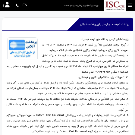
EN
دوازدهمین كنفرانس بين‌المللي مديريت و صنعت
پرداخت تعرفه ها و ارسال پاورپوینت سخنرانی
پژوهشگران گرامی به نکات زیر توجه فرمایند.
1. "ویژه برنامه کنفرانس ها" روز شنبه 31 خرداد ماه 1404 از ساعت 14 تا 21 به
صورت آنلاین برگزار می شود. لینک برگزاری کنفرانس متعاقبا اعلام می شود.
2. پژوهشگران ارجمند دارای مقاله پذیرفته شده به صورت ارایه شفاهی که تمایل
به سخنرانی در کنفرانس دارند در اسرع وقت نسبت به ثبت خدمات و پرداخت
تعرفه ها حداکثر تا روز چهارشنبه 29 خرداد ماه1404 اقدام و نسبت به تکمیل و ارسال فرم پاورپوینت سخنرانی به
خط ایتا / تلگرام 09017242753 اقدام نمایند.
3. تسهیلات برای متقاضیان دکتری و فرهنگیان
به منظور ایجاد فرصت برای پژوهشگران ارجمند، امکان ثبت نام و ارسال مقاله به کنفرانس های زیر تا آخر وقت
روز شنبه 31 خرداد ماه 1404 فراهم شد. مقالاتی که از 28 خرداد ماه تا 31 خردادماه ارسال شوند.، امکان شرکت در
بخش سخنرانی را ندارند و فقط به صورت چاپ در مجموعه مقالات پذیرفته می شوند.
4. سایر ثبت نام کنندگان و دارندگان مقالات پذیرفته شده نیز حداکثر تا روز دوشنبه دوم تیر ماه 1404 نسبت به
ثبت خدمات و پرداخت تعرفه ها اقدام نمایند. بدیهی است در صورت عدم پرداخت تعرفه ها، مقاله رد شده تلقی
می گردد.
5. امکان دریافت گواهی شرکت و گو اهی نامه بین المللی Oxford Cert Universal به صورت فیزیکی، هولوگرام
دار و قابل استعلام برای دارندگان مقالات پذیرفته شده و شرکت کنندگان بدون مقاله فراهم می باشد؛ برای دریافت
گواهی مزبور در سایت ثبت نام کنید و پس از ورود به صفحه کاربری خود؛ نوع ثبت نام را شرکت بدون مقاله
انتخاب و در بخش خدمات ویژه گزینه Oxford Cert Universal را به دلخواه انتخاب کنید.