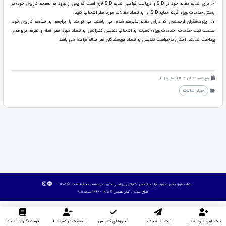
6. برای نمایه مقاله خود در SID و دریافت گواهی نمایه SID لازم است که پس از ورود به صفحه کاربری خود؛ در
بخش خدمات ویژه گزینه نمایه SID را به تعداد مقالات مورد نظر انتخاب کنید.
7. پژوهشگران ارجمندی که دارای مقاله پذیرفته شده می باشند، می توانند با مراجعه به صفحه کاربری خود،
قسمت ثبت خدمات، خدمات ویژه؛ نسبت به انتخاب تندیس کنفرانس به تعداد مورد نظر اقدام و تعرفه مربوطه را
پرداخت نمایند. امکان درخواست تندیس به تعداد نویسندگان هر مقاله فراهم می باشد
پنج شنبه 22 آذر 1403 (1 سال قبل )
اخبار سایت
تمام حقوق مادی و معنوی برای دوازدهمین كنفرانس بين‌المللي مديريت و صنعت محفوظ است. © ۱۴۰۵
طراح سایت :
آسان همایش
© ۱۴۰۵ - 1392 نسخه 9.11
ثبت نام و ورود به سایت
ثبت مقاله جدید
محورهای کنفرانس
عضویت در کمیته علمی داوران
فرمت نگارش مقالات